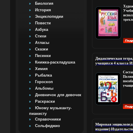
переплет, 126 стр ISB
Биология
Худож
010029-2, 5-09-01321
История
Учебн
Формат: 70x90/16 (~
испол
Энциклопедии
трехл
Повести
школ
Зелен
Азбука
Хохло
Стихи
Атласы
Сказки
Песенки
Дидактическая тетра
Книжка-раскладушка
учащихся 4 класса 
Пресс, 2006 г Мягкая
Химия
Соста
7704-0025-0 Тираж: 7
Рыбалка
Полни
(~210x280 мм) инфо 
пособ
Гороскоп
учащи
Альбомы
учите
стрем
Дневничок для девочек
ребен
Раскраски
язык 
Юному музыканту-
приве
позво
пианисту
работ
Справочники
руков
Мировая энциклопеди
Сольфеджио
и сам
издание) Издательств
тетра