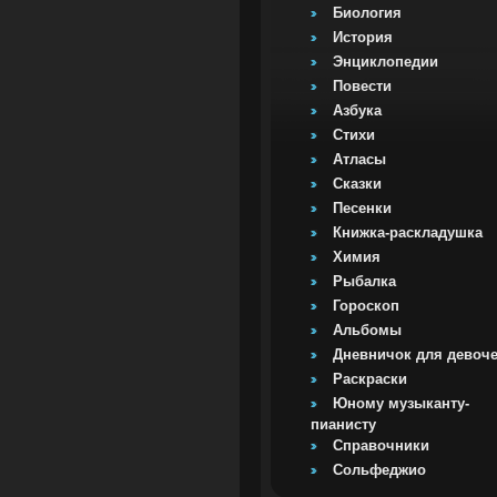
Биология
История
Энциклопедии
Повести
Азбука
Стихи
Атласы
Сказки
Песенки
Книжка-раскладушка
Химия
Рыбалка
Гороскоп
Альбомы
Дневничок для девоч
Раскраски
Юному музыканту-
пианисту
Справочники
Сольфеджио