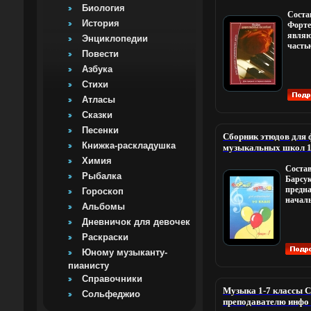
школ Серия: Любимы
Биология
Соста
История
Форте
являю
Энциклопедии
часть
Повести
прогр
музык
Азбука
Приоб
Стихи
многи
умени
Атласы
лишь 
Сказки
ансам
насто
Песенки
Сборник этюдов для 
включ
Книжка-раскладушка
музыкальных школ 1-
выда
Издательство: Феник
Химия
компо
Состав
обложка, 48 стр ISBN
соотв
Рыбалка
Барсук
5000 экз Формат: 60x
прог
предна
Гороскоп
9210m.
требо
началь
предс
Альбомы
детск
предн
школы 
Дневничок для девочек
форте
методи
Основ
Раскраски
него в
при в
Юному музыканту-
зарубе
являл
совеаь
худож
пианисту
компо
урове
Справочники
Музык
яркос
Музыка 1-7 классы С
Сольфеджио
распол
привл
преподавателю инфо
с зада
досту