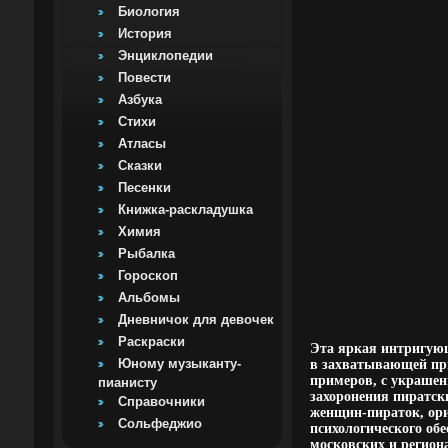
Биология
История
Энциклопедии
Повести
Азбука
Стихи
Атласы
Сказки
Песенки
Книжка-раскладушка
Химия
Рыбалка
Гороскоп
Альбомы
Дневничок для девочек
Раскраски
Эта яркая интригующ
Юному музыканту-
в захватывающей пр
примеров, с украшен
пианисту
захоронения пиратск
Справочники
женщин-пираток, ори
Сольфеджио
психологического об
московских и регион