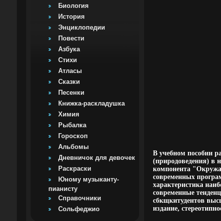
Биология
История
Энциклопедии
Повести
Азбука
Стихи
Атласы
Сказки
Песенки
Книжка-раскладушка
Химия
Рыбалка
Гороскоп
Альбомы
В учебном пособии р
Дневничок для девочек
(природоведения) в 
Раскраски
компонента "Окружа
современных програм
Юному музыканту-
характеристика наиб
пианисту
современные тенденц
Справочники
сбкщкитудентов высш
издание, стереотипн
Сольфеджио