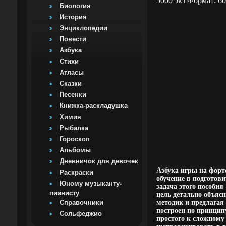
5000 экз Формат: 6
Биология
История
Энциклопедии
Повести
Азбука
Стихи
Атласы
Сказки
Песенки
Книжка-раскладушка
Химия
Рыбалка
Гороскоп
Альбомы
Дневничок для девочек
Азбука игры на форт
Раскраски
обучение в подготов
Юному музыканту-
задача этого пособи
пианисту
цель детально объяс
Справочники
методик и предлагая
построен по принцип
Сольфеджио
простого к сложному