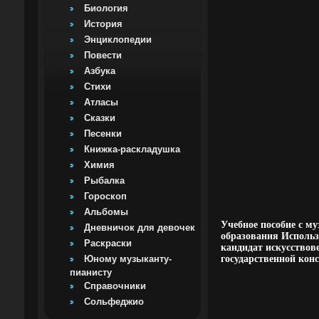
Биология
История
Энциклопедии
Повести
Азбука
Стихи
Атласы
Сказки
Песенки
Книжка-раскладушка
Химия
Рыбалка
Гороскоп
Альбомы
Учебное пособие с м
Дневничок для девочек
образования Использ
Раскраски
кандидат искусствов
Юному музыканту-
государственной кон
пианисту
Справочники
Сольфеджио