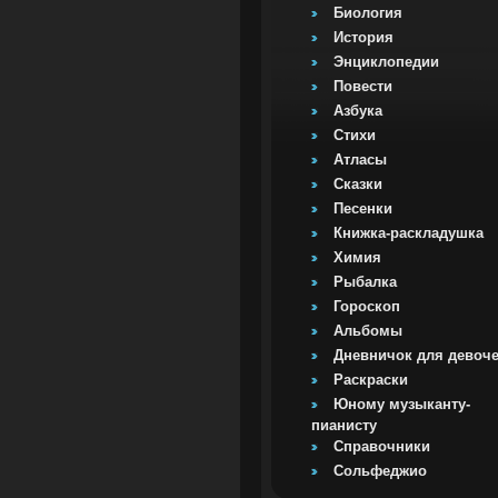
Биология
История
Энциклопедии
Повести
Азбука
Стихи
Атласы
Сказки
Песенки
Книжка-раскладушка
Химия
Рыбалка
Гороскоп
Альбомы
Дневничок для девоч
Раскраски
Юному музыканту-
пианисту
Справочники
Сольфеджио