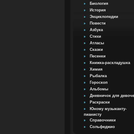
Биология
История
Энциклопедии
Повести
Азбука
Стихи
Атласы
Сказки
Песенки
Книжка-раскладушка
Химия
Рыбалка
Гороскоп
Альбомы
Дневничок для девоч
Раскраски
Юному музыканту-
пианисту
Справочники
Сольфеджио