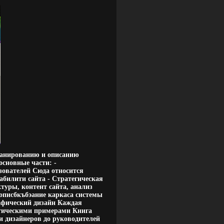
ланированию и описанию
основные части: -
зователей Сюда относится
абилити сайта - Стратегическая
туры, контент сайта, анализ
описбкъбэание каркаса системы
рафический дизайн Каждая
тическими примерами Книга
и дизайнеров до руководителей