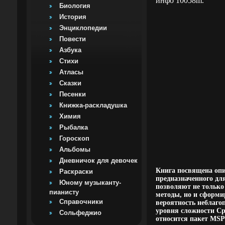
инфо 10058m.
Биология
История
Энциклопедии
Повести
Азбука
Стихи
Атласы
Сказки
Песенки
Книжка-раскладушка
Химия
Рыбалка
Гороскоп
Альбомы
Дневничок для девочек
Книга посвящена опи
Раскраски
предназначенного дл
Юному музыканту-
позволяют не только
пианисту
методы, но и сформи
Справочники
вероятность неблаго
уровня сложности Ср
Сольфеджио
относится пакет MSPr