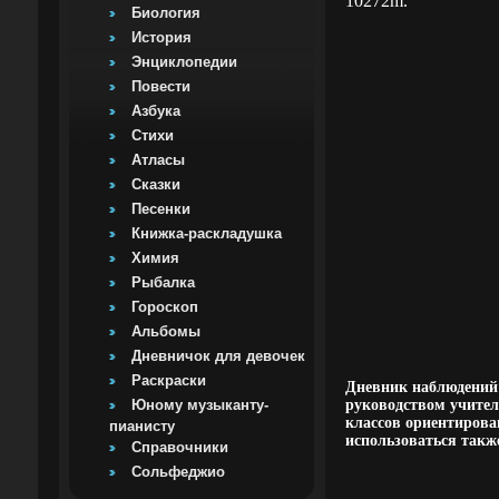
10272m.
Биология
История
Энциклопедии
Повести
Азбука
Стихи
Атласы
Сказки
Песенки
Книжка-раскладушка
Химия
Рыбалка
Гороскоп
Альбомы
Дневничок для девочек
Раскраски
Дневник наблюдений 
Юному музыканту-
руководством учител
классов ориентирова
пианисту
использоваться такж
Справочники
Сольфеджио