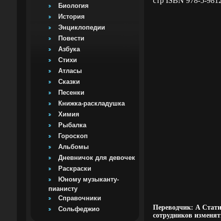
стр ISBN 978-5-981
Биология
История
Энциклопедии
Повести
Азбука
Стихи
Атласы
Сказки
Песенки
Книжка-раскладушка
Химия
Рыбалка
Гороскоп
Альбомы
Дневничок для девочек
Раскраски
Юному музыканту-
пианисту
Справочники
Переводчик: А Статив
Сольфеджио
сотрудников изменя