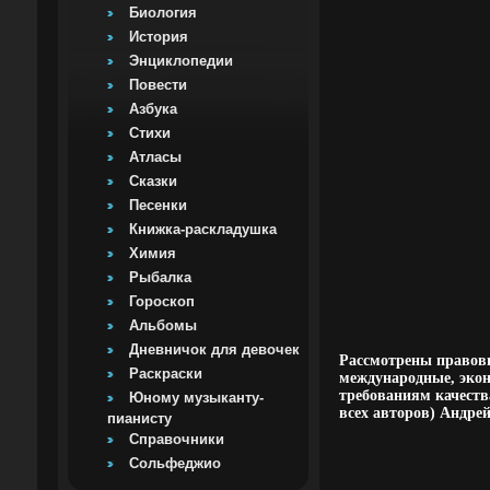
Биология
История
Энциклопедии
Повести
Азбука
Стихи
Атласы
Сказки
Песенки
Книжка-раскладушка
Химия
Рыбалка
Гороскоп
Альбомы
Дневничок для девочек
Рассмотрены правовы
Раскраски
международные, экон
требованиям качеств
Юному музыканту-
всех авторов) Андре
пианисту
Справочники
Сольфеджио