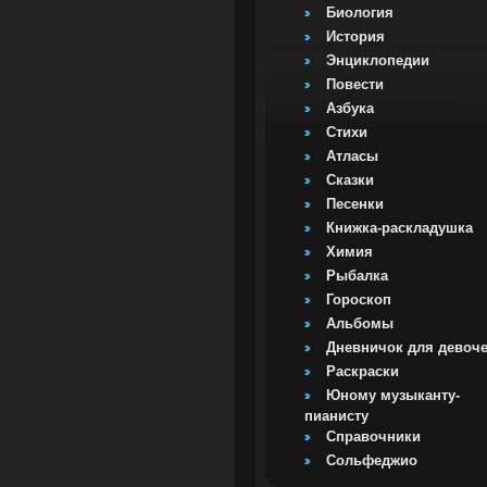
Биология
История
Энциклопедии
Повести
Азбука
Стихи
Атласы
Сказки
Песенки
Книжка-раскладушка
Химия
Рыбалка
Гороскоп
Альбомы
Дневничок для девоч
Раскраски
Юному музыканту-
пианисту
Справочники
Сольфеджио