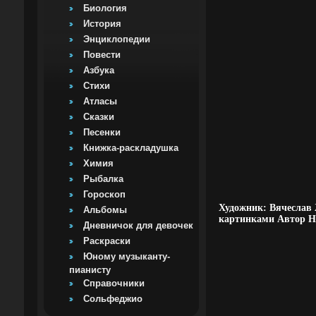
Биология
История
Энциклопедии
Повести
Азбука
Стихи
Атласы
Сказки
Песенки
Книжка-раскладушка
Химия
Рыбалка
Гороскоп
Художник: Вячеслав 
Альбомы
картинками Автор На
Дневничок для девочек
Раскраски
Юному музыканту-
пианисту
Справочники
Сольфеджио