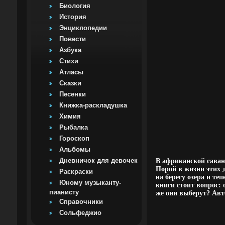
Биология
История
Энциклопедии
Повести
Азбука
Стихи
Атласы
Сказки
Песенки
Книжка-раскладушка
Химия
Рыбалка
Гороскоп
Альбомы
Дневничок для девочек
В африканской сава
Порой в жизни этих 
Раскраски
на берегу озера и т
Юному музыканту-
книги стоит вопрос:
пианисту
же они выберут? Авт
Справочники
Сольфеджио