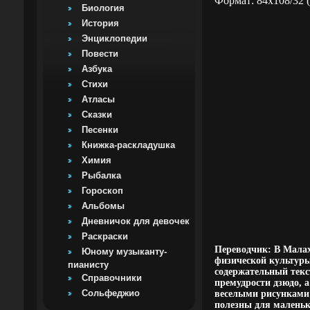
Формат: 84x108/32 
Биология
История
Энциклопедии
Повести
Азбука
Стихи
Атласы
Сказки
Песенки
Книжка-раскладушка
Химия
Рыбалка
Гороскоп
Альбомы
Дневничок для девочек
Раскраски
Переводчик: В Малах
Юному музыканту-
физической культуры
пианисту
содержательный текс
Справочники
премудрости дзюдо, 
Сольфеджио
веселыми рисунками и
полезны для маленьк