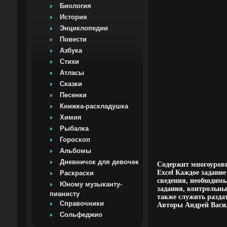
Биология
История
Энциклопедии
Повести
Азбука
Стихи
Атласы
Сказки
Песенки
Книжка-раскладушка
Химия
Рыбалка
Гороскоп
Альбомы
Дневничок для девочек
Содержит многоуровн
Excel Каждое задани
Раскраски
сведения, необходим
Юному музыканту-
задания, контрольны
пианисту
также служить разда
Справочники
Авторы Андрей Васи
Сольфеджио