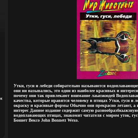
Утки, гуси и лебеди собирательно называются водоплавающи
они ни назывались, это одни из наиболее красивых и интерес
почему они так привлекают внимание лаьнэжюдей Водоплаваю
ек
качества, которые нравятся человеку в птицах Утки, гуси и 
окраску и красивые формы Обычно они прекрасно летают, а и
интерес Данное издание содержит самую разнообразбкыжзну
водоплавающих птицах, знакомит читателя с миром уток, гус
Боннет Вексо John Bonnett Wexo.