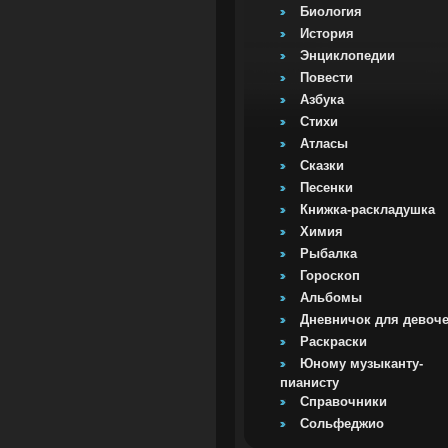
Биология
История
Энциклопедии
Повести
Азбука
Стихи
Атласы
Сказки
Песенки
Книжка-раскладушка
Химия
Рыбалка
Гороскоп
Альбомы
Дневничок для девоч
Раскраски
Юному музыканту-
пианисту
Справочники
Сольфеджио