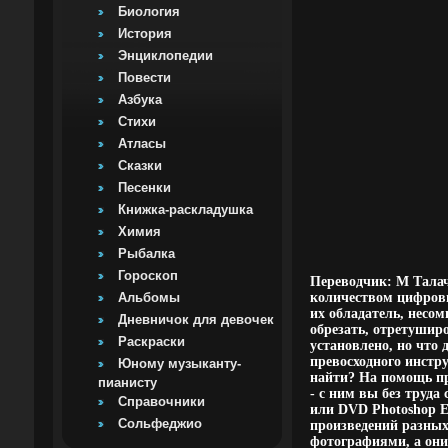
Биология
История
Энциклопедии
Повести
Азбука
Стихи
Атласы
Сказки
Песенки
Книжка-раскладушка
Химия
Рыбалка
Гороскоп
Переводчик: М Талач
Альбомы
количеством цифровы
их обладатель, несом
Дневничок для девочек
обрезать, отретушир
Раскраски
установлено, но что
превосходного инстр
Юному музыканту-
найти? На помощь пр
пианисту
- с ним вы без труда
Справочники
или DVD Photoshop E
Сольфеджио
произведений разных
фотографиями, а они