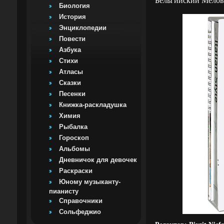
Бельгийский Мелов
Биология
История
Энциклопедии
Повести
Азбука
Стихи
Атласы
Сказки
Песенки
Книжка-раскладушка
Химия
Рыбалка
Гороскоп
Альбомы
Дневничок для девочек
Раскраски
Юному музыканту-
пианисту
Справочники
Сольфеджио