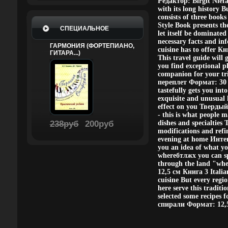
Редактор: Birgit Niefa
with its long history 
consists of three books
Style Book presents the
СПЕЦИАЛЬНОЕ
let itself be dominate
necessary facts and inf
ГАРМОНИЯ (ФОРТЕПИАНО,
cuisine has to offer
ГИТАРА...)
This travel guide will 
you find exceptional pl
companion for your tr
переплет Формат: 30 см
tastefully gets you int
exquisite and unusual h
effect on you Твердый
- this is what people m
238руб
200руб
dishes and specialties 
modifications and refi
evening at home Интег
you an idea of what yo
whereбтлжх you can spe
through the land "wh
12,5 см Книга 3 Italian
cuisine But every regio
here serve this traditi
selected some recipes 
спирали Формат: 12,