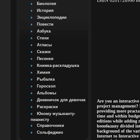
ISBN 0201728990 и
Биология
История
Энциклопедии
Повести
Азбука
Стихи
Атласы
Сказки
Песенки
Книжка-раскладушка
Химия
Рыбалка
Гороскоп
Альбомы
Дневничок для девочек
Are you an interactive
project management? If
Раскраски
providing more practаь
Юному музыканту-
time and within budget
пианисту
editions while adding
Справочники
beenбкшяу divided int
background of the vari
Сольфеджио
Internet to Interactive