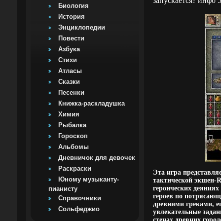
запускается? инфо 5
Биология
История
Энциклопедии
Повести
Азбука
Стихи
Атласы
Сказки
Песенки
Книжка-раскладушка
Химия
Рыбалка
Гороскоп
Альбомы
Дневничок для девочек
Раскраски
Эта игра представля
Юному музыканту-
тактической экшен-R
героических деяниях
пианисту
героев по потрясаю
Справочники
древними греками, 
Сольфеджио
увлекательные задан
стенах древних горо