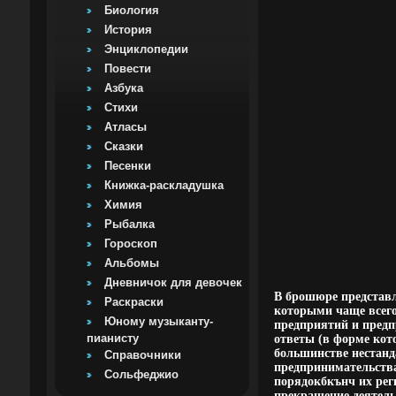
Биология
История
Энциклопедии
Повести
Азбука
Стихи
Атласы
Сказки
Песенки
Книжка-раскладушка
Химия
Рыбалка
Гороскоп
Альбомы
Дневничок для девочек
В брошюре представл
Раскраски
которыми чаще всего
Юному музыканту-
предприятий и предп
пианисту
ответы (в форме кот
большинстве нестанд
Справочники
предпринимательства
Сольфеджио
порядокбкънч их реги
прекращение деятель