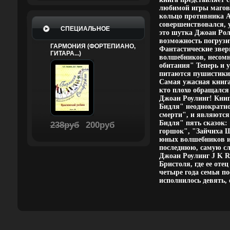
любимой игры магов, 
кольцо противника Ав
совершенствовался, 
СПЕЦИАЛЬНОЕ
это шутка Джоан Рол
возможность погрузи
ГАРМОНИЯ (ФОРТЕПИАНО,
Фантастические звер
ГИТАРА...)
волшебников, несомн
обитания" Теперь и у
питаются пушистики 
Самая ужасная книга
кто плохо обращался 
Джоан Роулинг! Книг
Бидля" неоднократно
смерти", и являются
Бидля" пять сказок:
238руб
200руб
горшок", "Зайчиха Шу
юных волшебников и 
последнюю, самую с
Джоан Роулинг J K R
Бристоля, где ее от
четыре года семья по
исполнилось девять, 