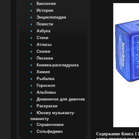
Биология
История
Энциклопедии
Повести
Азбука
Стихи
Атласы
Сказки
Песенки
Книжка-раскладушка
Химия
Рыбалка
Гороскоп
Альбомы
Дневничок для девочек
Раскраски
Юному музыканту-
пианисту
Справочники
Сольфеджио
Содержание Книга 1 
книга представляет 