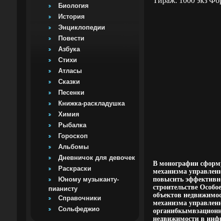
Тираж: 1000 экз Фо
Биология
История
Энциклопедии
Повести
Азбука
Стихи
Атласы
Сказки
Песенки
Книжка-раскладушка
Химия
Рыбалка
Гороскоп
Альбомы
Дневничок для девочек
В монографии сформ
Раскраски
механизма управлени
Юному музыканту-
повысить эффективн
строительстве Особо
пианисту
объектов недвижимо
Справочники
механизма управлени
Сольфеджио
органибкымвзационно
недвижимости в инфр