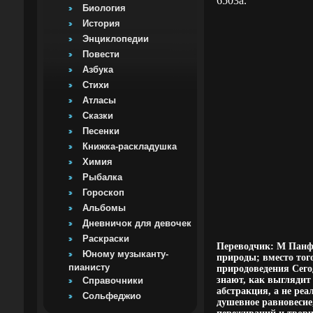
6503a.
Биология
История
Энциклопедии
Повести
Азбука
Стихи
Атласы
Сказки
Песенки
Книжка-раскладушка
Химия
Рыбалка
Гороскоп
Альбомы
Дневничок для девочек
Раскраски
Переводчик: М Панф
Юному музыканту-
природы; вместо того
пианисту
природоведения Сего
знают, как выглядит 
Справочники
абстракция, а не реа
Сольфеджио
душевное равновесие,