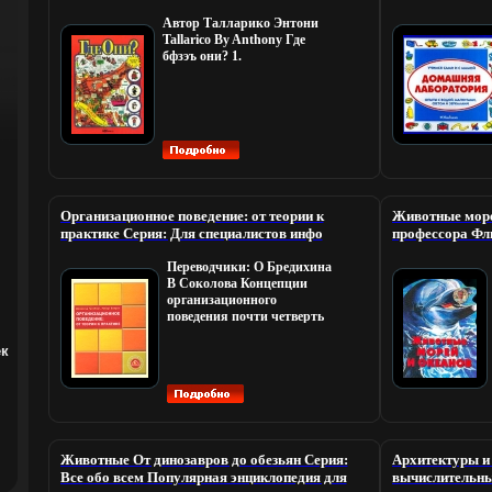
35000 экз Формат: 84x104/32 (~220x240 мм)
сами и с мамой
Автор Талларико Энтони
инфо 11170m.
Tallarico By Anthony Где
бфзэъ они? 1.
Организационное поведение: от теории к
Животные море
практике Серия: Для специалистов инфо
профессора Фл
11181m.
Переводчики: О Бредихина
В Соколова Концепции
организационного
поведения почти четверть
века Однако жизнь
организаций - по-
ек
прежнему загадка Они
живут по собственным
правилам, тайна которых
еще не аьнжшдо конца
разгадана Чтобы понять,
сколь тонким является
Животные От динозавров до обезьян Серия:
Архитектуры и
внутренний мир
Все обо всем Популярная энциклопедия для
вычислительны
организаций, насколько