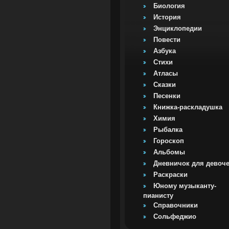
Биология
История
Энциклопедии
Повести
Азбука
Стихи
Атласы
Сказки
Песенки
Книжка-раскладушка
Химия
Рыбалка
Гороскоп
Альбомы
Дневничок для девоч
Раскраски
Юному музыканту-
пианисту
Справочники
Сольфеджио