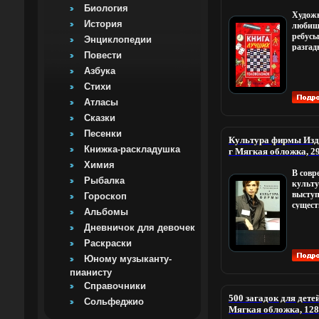
обложка, 96 стр ISBN
Биология
Художн
Тираж: 7000 экз Фор
История
любиш
мм) инфо 11215m.
ребусы
Энциклопедии
разгад
Повести
и хитр
Тогда 
Азбука
ней ты
Стихи
Раскра
Задачи
Атласы
логиче
Сказки
Запуг
Увлек
Песенки
Культура фирмы Изда
голово
Книжка-раскладушка
г Мягкая обложка, 29
придет
Тираж: 1000 экз Фор
Химия
В совр
мм) инфо 11224m.
Рыбалка
культу
выступ
Гороскоп
сущест
Альбомы
успеха
маркет
Дневничок для девочек
public 
Раскраски
персон
Юному музыканту-
нововв
обеспе
пианисту
между
Справочники
деловы
500 загадок для дете
Сольфеджио
данной
Мягкая обложка, 128 
систем