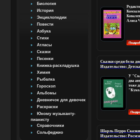
Хорошая Издательств
Биология
Редакто
Твердый переплет, 21
История
Комзал
Тираж: 100000 экз Ф
Ковале
(~205х290 мм) инфо 6
Энциклопедии
Алиса 
Повести
Струков
лучшие 
Азбука
писател
Стихи
среднег
возраст
Атласы
внутаь
Сказки
1 | 2.
Песенки
Сказки среди бела д
Книжка-раскладушка
Издательство: Детск
Твердый переплет, 20
Химия
У "Ска
Формат: 84x104/32 (
Рыбалка
два ав
тоже д
Гороскоп
"Куко
Альбомы
узнаете
на сам
Дневничок для девочек
жившие
Раскраски
челове
Юному музыканту-
жаьрм
прочие
пианисту
"кукол
Справочники
счасть
Шарль Перро Сказки
Сольфеджио
челове
Издательство: Росмэн
Но как